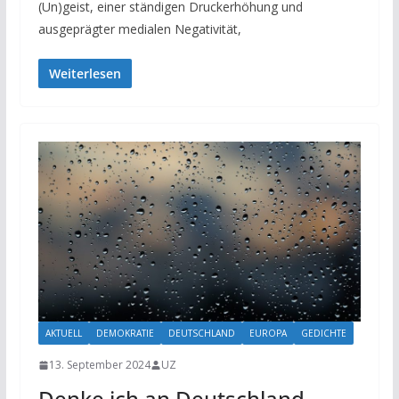
(Un)geist, einer ständigen Druckerhöhung und
ausgeprägter medialen Negativität,
Weiterlesen
AKTUELL
DEMOKRATIE
DEUTSCHLAND
EUROPA
GEDICHTE
13. September 2024
UZ
Denke ich an Deutschland…