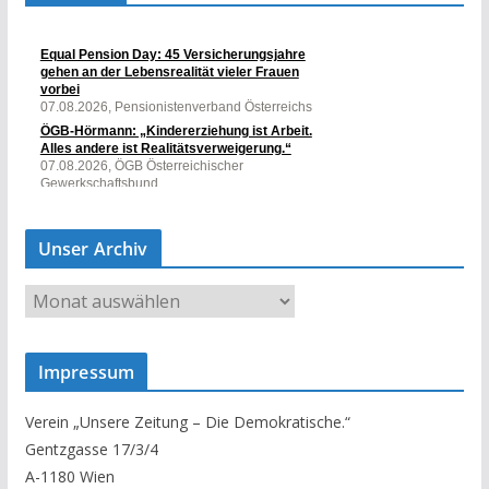
Unser Archiv
U
n
s
Impressum
e
r
Verein „Unsere Zeitung – Die Demokratische.“
A
Gentzgasse 17/3/4
r
A-1180 Wien
c