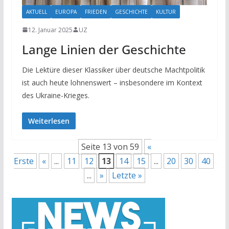
AKTUELL
EUROPA
FRIEDEN
GESCHICHTE
KULTUR
12. Januar 2025
UZ
Lange Linien der Geschichte
Die Lektüre dieser Klassiker über deutsche Machtpolitik
ist auch heute lohnenswert – insbesondere im Kontext
des Ukraine-Krieges.
Weiterlesen
Seite 13 von 59
«
Erste
«
...
11
12
13
14
15
...
20
30
40
...
»
Letzte »