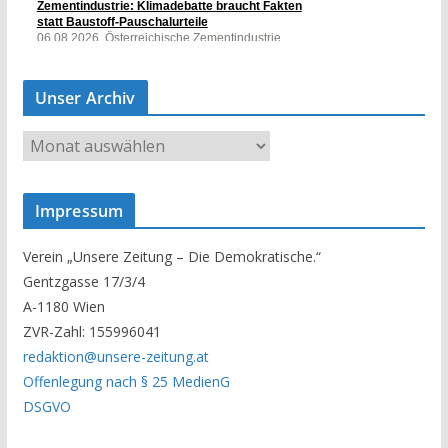
Unser Archiv
U
n
s
Impressum
e
r
Verein „Unsere Zeitung – Die Demokratische.“
A
Gentzgasse 17/3/4
r
A-1180 Wien
c
ZVR-Zahl: 155996041
h
redaktion@unsere-zeitung.at
i
Offenlegung nach § 25 MedienG
v
DSGVO