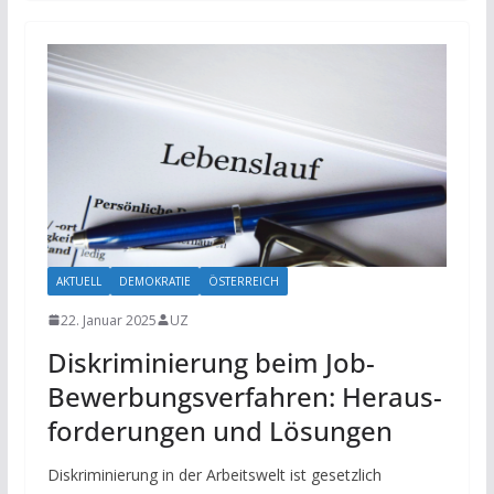
AKTUELL
DEMOKRATIE
ÖSTERREICH
22. Januar 2025
UZ
Dis­krimi­nierung beim Job-
Bewerb­ungs­ver­fahren: Her­aus­
forder­ungen und Lö­sung­en
Diskriminierung in der Arbeitswelt ist gesetzlich