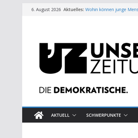
Zum
Aktuelles:
Wohin können junge Mens
6. August 2026
Inhalt
US-Wahl: Arzt aus Detroit 
Die neuen Weber in der Pl
springen
Eine Schwalbe macht noc
Wieso ein Solarkraftwerk 
AKTUELL
SCHWERPUNKTE