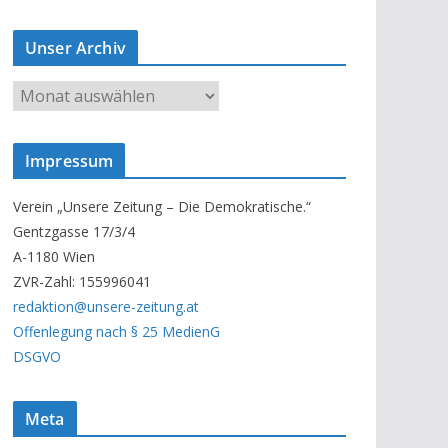
Unser Archiv
U
n
s
Impressum
e
r
Verein „Unsere Zeitung – Die Demokratische.“
A
Gentzgasse 17/3/4
r
A-1180 Wien
c
ZVR-Zahl: 155996041
h
redaktion@unsere-zeitung.at
i
Offenlegung nach § 25 MedienG
v
DSGVO
Meta