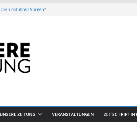
chen mit ihren Sorgen?
besiegt 70-Millionen-Dollar-Lobby
attform-Falle
h keinen Sommer
auf dem Mond keine gute Idee ist.
UNSERE ZEITUNG
VERANSTALTUNGEN
ZEITSCHRIFT I