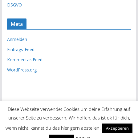
v
DSGVO
Meta
Anmelden
Eintrags-Feed
Kommentar-Feed
WordPress.org
Diese Webseite verwendet Cookies um deine Erfahrung auf
unserer Seite zu verbessern. Wir hoffen, das ist ok für dich,
Copyright © 2026
Unsere Zeitung
. Alle Rechte vorbehalten.
wenn nicht, kannst du das hier gern abstellen.
Akzeptieren
Theme:
ColorMag
von ThemeGrill. Präsentiert von