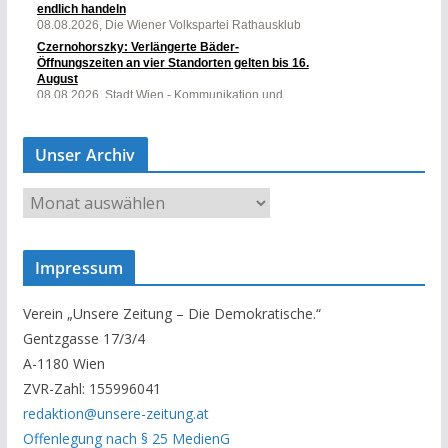
Unser Archiv
U
n
s
Impressum
e
r
Verein „Unsere Zeitung – Die Demokratische.“
A
Gentzgasse 17/3/4
r
A-1180 Wien
c
ZVR-Zahl: 155996041
h
redaktion@unsere-zeitung.at
i
Offenlegung nach § 25 MedienG