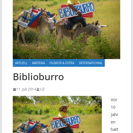
AKTUELL
AMERIKA
HUMOR & EXTRA
INTERNATIONAL
Biblioburro
11. Juli 2014
UZ
Vor
10
Jahr
en
hatt