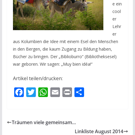
e ein
cool
er
Lehr
er
aus Kolumbien die Idee mit einem Esel den Menschen
in den Bergen, die kaum Zugang zu Bildung haben,
Bücher zu bringen. Der „Biblioburro“ (Bibliotheksesel)
war geboren. Wir sagen: „Muy bien idéa!“
Artikel teilen/drucken:
F
T
W
E
Pr
T
ac
w
h
m
in
ei
e
itt
at
ai
t
le
b
er
s
l
n
Träumen viele gemeinsam…
o
A
Linkliste August 2014