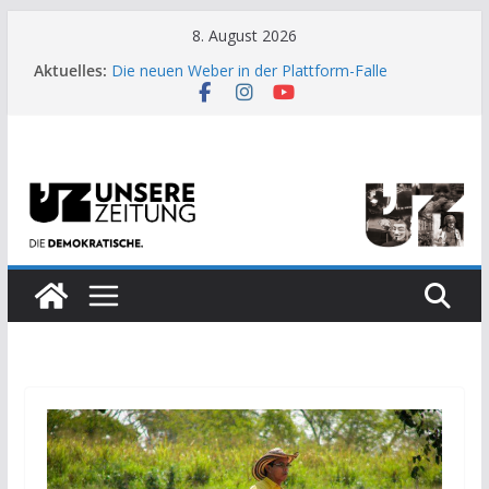
Zum
8. August 2026
Inhalt
Aktuelles:
Die neuen Weber in der Plattform-Falle
springen
Moment der Woche: Die Heuschrecke
Archaische Jäger gegen fossile Offshore-
Plattform
Kinderbetreuung ist keine Arbeit?
US-Wahl: Arzt aus Detroit besiegt 70-Millionen-
Dollar-Lobby