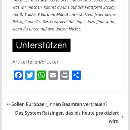
was wir machen, kannst du uns auf der Plattform Steady
mit
3, 6 oder 9 Euro im Monat
unterstützen. Jeder kleine
Betrag kann Großes bewirken! Alle Infos dazu findest du,
wenn du unten auf den Button klickst.
Artikel teilen/drucken:
F
T
W
E
Pr
T
ac
w
h
m
in
ei
e
itt
at
ai
t
le
b
er
s
l
n
Sollen Europäer_innen Beamten vertrauen?
o
A
Das System Ratzinger, das bis heute praktiziert
o
p
wird