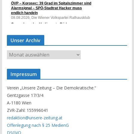
Unser Archiv
U
n
s
Impressum
e
r
Verein „Unsere Zeitung – Die Demokratische.“
A
Gentzgasse 17/3/4
r
A-1180 Wien
c
ZVR-Zahl: 155996041
h
redaktion@unsere-zeitung.at
i
Offenlegung nach § 25 MedienG
v
DSGVO