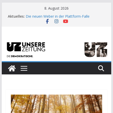
Zum
8. August 2026
US-Wahl: Arzt aus Detroit besiegt 70-Millionen-
Inhalt
Aktuelles:
Dollar-Lobby
springen
Die neuen Weber in der Plattform-Falle
Moment der Woche: Die Heuschrecke
Archaische Jäger gegen fossile Offshore-
Plattform
Kinderbetreuung ist keine Arbeit?