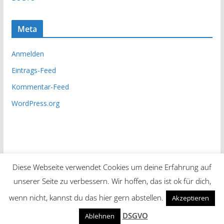
Meta
Anmelden
Eintrags-Feed
Kommentar-Feed
WordPress.org
Diese Webseite verwendet Cookies um deine Erfahrung auf
unserer Seite zu verbessern. Wir hoffen, das ist ok für dich,
Copyright © 2026
Unsere Zeitung
. Alle Rechte vorbehalten.
wenn nicht, kannst du das hier gern abstellen.
Akzeptieren
Theme:
ColorMag
von ThemeGrill. Präsentiert von
DSGVO
Ablehnen
WordPress
.