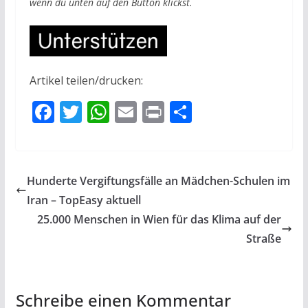
wenn du unten auf den Button klickst.
Artikel teilen/drucken:
F
T
W
E
Pr
T
ac
w
h
m
in
ei
e
itt
at
ai
t
le
b
er
s
l
n
Hunderte Vergiftungsfälle an Mädchen-Schulen im
o
A
Iran – TopEasy aktuell
o
p
25.000 Menschen in Wien für das Klima auf der
k
p
Straße
Schreibe einen Kommentar