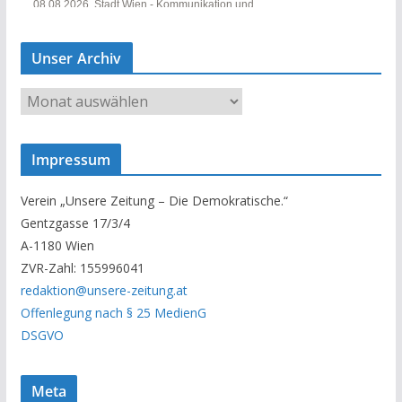
Unser Archiv
U
n
s
Impressum
e
r
Verein „Unsere Zeitung – Die Demokratische.“
A
Gentzgasse 17/3/4
r
A-1180 Wien
c
ZVR-Zahl: 155996041
h
redaktion@unsere-zeitung.at
i
Offenlegung nach § 25 MedienG
v
DSGVO
Meta