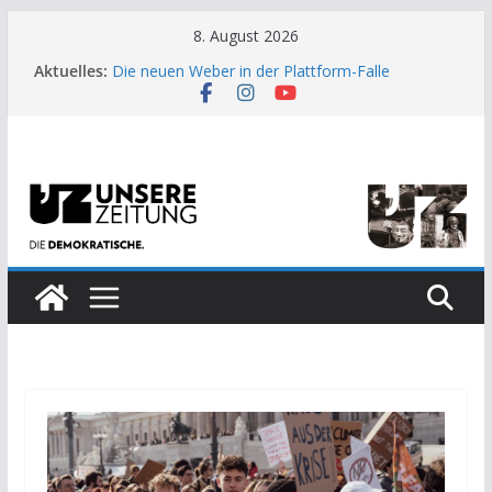
Zum
8. August 2026
Inhalt
Aktuelles:
Die neuen Weber in der Plattform-Falle
springen
Moment der Woche: Die Heuschrecke
Archaische Jäger gegen fossile Offshore-
Plattform
Kinderbetreuung ist keine Arbeit?
US-Wahl: Arzt aus Detroit besiegt 70-Millionen-
Dollar-Lobby