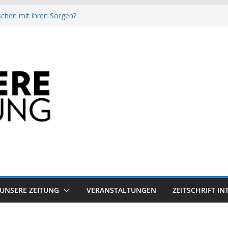
chen mit ihren Sorgen?
besiegt 70-Millionen-Dollar-Lobby
attform-Falle
h keinen Sommer
auf dem Mond keine gute Idee ist.
UNSERE ZEITUNG
VERANSTALTUNGEN
ZEITSCHRIFT I