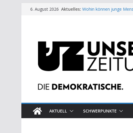
Zum
Aktuelles:
Wohin können junge Mens
6. August 2026
Inhalt
US-Wahl: Arzt aus Detroit 
Die neuen Weber in der Pl
springen
Eine Schwalbe macht noc
Wieso ein Solarkraftwerk 
AKTUELL
SCHWERPUNKTE