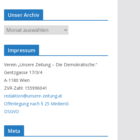
Unser Archiv
U
n
s
Impressum
e
r
Verein „Unsere Zeitung – Die Demokratische.“
A
Gentzgasse 17/3/4
r
A-1180 Wien
c
ZVR-Zahl: 155996041
h
redaktion@unsere-zeitung.at
i
Offenlegung nach § 25 MedienG
v
DSGVO
Meta