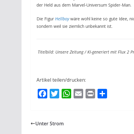
der Held aus dem Marvel-Universum Spider-Man.
Die Figur
Hellboy
wäre wohl keine so gute Idee, n
sondern weil sie ziemlich unbekannt ist.
Titelbild: Unsere Zeitung / KI-generiert mit Flux 2 P
Artikel teilen/drucken:
F
T
W
E
Pr
T
ac
w
h
m
in
ei
e
itt
at
ai
t
le
b
er
s
l
n
Unter Strom
o
A