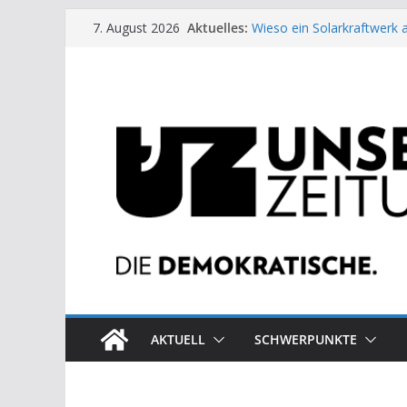
Zum
Aktuelles:
Wieso ein Solarkraftwerk 
7. August 2026
Inhalt
Kinderbetreuung ist keine 
US-Wahl: Arzt aus Detroit 
springen
Die neuen Weber in der Pl
Eine Schwalbe macht noc
AKTUELL
SCHWERPUNKTE