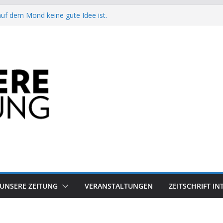
auf dem Mond keine gute Idee ist.
Arbeit?
besiegt 70-Millionen-Dollar-Lobby
attform-Falle
h keinen Sommer
UNSERE ZEITUNG
VERANSTALTUNGEN
ZEITSCHRIFT I