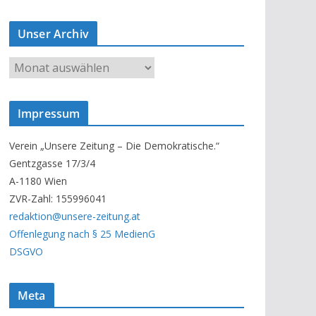
Unser Archiv
U
n
s
Impressum
e
r
Verein „Unsere Zeitung – Die Demokratische.“
A
Gentzgasse 17/3/4
r
A-1180 Wien
c
ZVR-Zahl: 155996041
h
redaktion@unsere-zeitung.at
i
Offenlegung nach § 25 MedienG
v
DSGVO
Meta