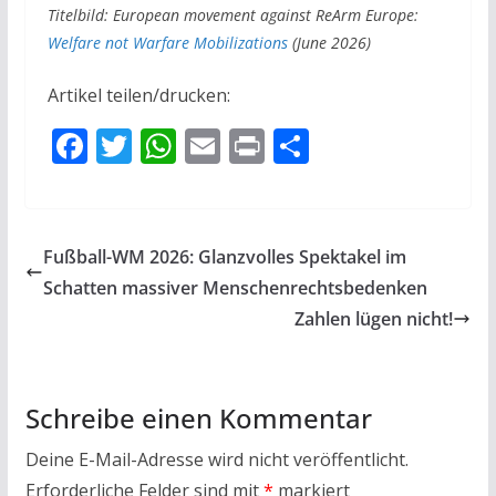
Titelbild: European movement against ReArm Europe:
Welfare not Warfare Mobilizations
(June 2026)
Artikel teilen/drucken:
F
T
W
E
Pr
T
ac
w
h
m
in
ei
e
itt
at
ai
t
le
b
er
s
l
n
Fußball-WM 2026: Glanzvolles Spektakel im
o
A
Schatten massiver Menschenrechtsbedenken
o
p
Zahlen lügen nicht!
k
p
Schreibe einen Kommentar
Deine E-Mail-Adresse wird nicht veröffentlicht.
Erforderliche Felder sind mit
*
markiert