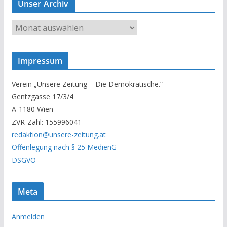
Unser Archiv
U
n
s
Impressum
e
r
Verein „Unsere Zeitung – Die Demokratische.“
A
Gentzgasse 17/3/4
r
A-1180 Wien
c
ZVR-Zahl: 155996041
h
redaktion@unsere-zeitung.at
i
Offenlegung nach § 25 MedienG
v
DSGVO
Meta
Anmelden