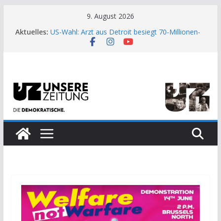
Zum
9. August 2026
Inhalt
Aktuelles:
US-Wahl: Arzt aus Detroit besiegt 70-Millionen-
springen
Dollar-Lobby
Wenn die Enge des Systems zum Weckruf wird
Moment der Woche: Die Heuschrecke
Archaische Jäger gegen fossile Offshore-
Plattform
Kinderbetreuung ist keine Arbeit?