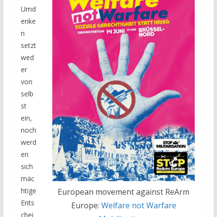
Umd
enke
n
setzt
wed
er
von
selb
st
ein,
noch
werd
en
sich
mäc
htige
European movement against ReArm
Ents
Europe:
Welfare not Warfare
chei