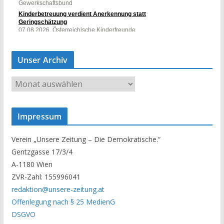
Unser Archiv
U
n
s
Impressum
e
r
Verein „Unsere Zeitung – Die Demokratische.“
A
Gentzgasse 17/3/4
r
A-1180 Wien
c
ZVR-Zahl: 155996041
h
redaktion@unsere-zeitung.at
i
Offenlegung nach § 25 MedienG
v
DSGVO