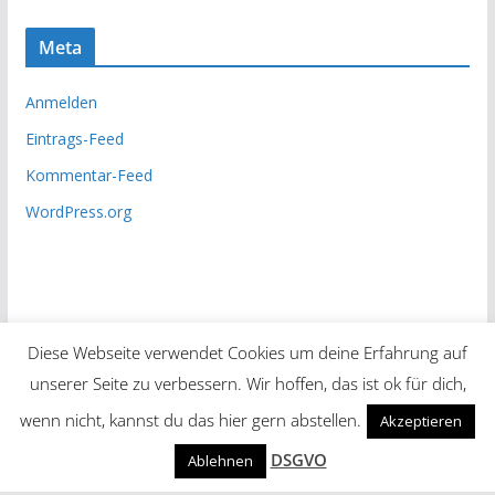
Meta
Anmelden
Eintrags-Feed
Kommentar-Feed
WordPress.org
Diese Webseite verwendet Cookies um deine Erfahrung auf
unserer Seite zu verbessern. Wir hoffen, das ist ok für dich,
Copyright © 2026
Unsere Zeitung
. Alle Rechte vorbehalten.
wenn nicht, kannst du das hier gern abstellen.
Akzeptieren
Theme:
ColorMag
von ThemeGrill. Präsentiert von
DSGVO
Ablehnen
WordPress
.