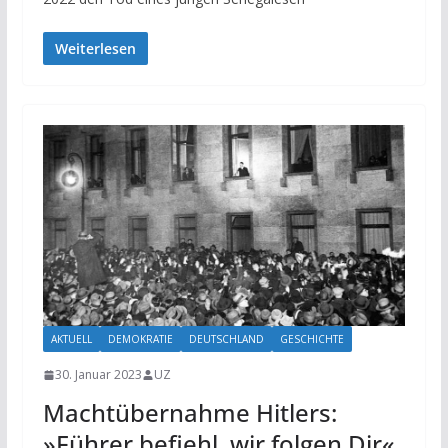
Weiterlesen
AKTUELL
DEMOKRATIE
DEUTSCHLAND
GESCHICHTE
30. Januar 2023
UZ
Machtübernahme Hitlers:
»Führer befiehl, wir folgen Dir«