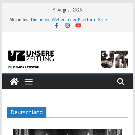
Zum
9. August 2026
US-Wahl: Arzt aus Detroit besiegt 70-Millionen-
Inhalt
Aktuelles:
Dollar-Lobby
springen
Die neuen Weber in der Plattform-Falle
Moment der Woche: Die Heuschrecke
Archaische Jäger gegen fossile Offshore-
Plattform
Kinderbetreuung ist keine Arbeit?
Deutschland