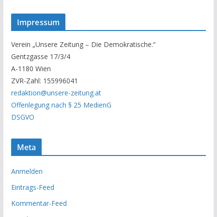
n
s
Impressum
e
r
Verein „Unsere Zeitung – Die Demokratische.“
A
Gentzgasse 17/3/4
r
A-1180 Wien
c
ZVR-Zahl: 155996041
h
redaktion@unsere-zeitung.at
i
Offenlegung nach § 25 MedienG
v
DSGVO
Meta
Anmelden
Eintrags-Feed
Kommentar-Feed