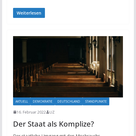
Weiterlesen
AKTUELL
DEMOKRATIE
DEUTSCHLAND
STANDPUNKTE
16. Februar 2022
UZ
Der Staat als Komplize?
Der staatliche Umgang mit den Missbrauchs-