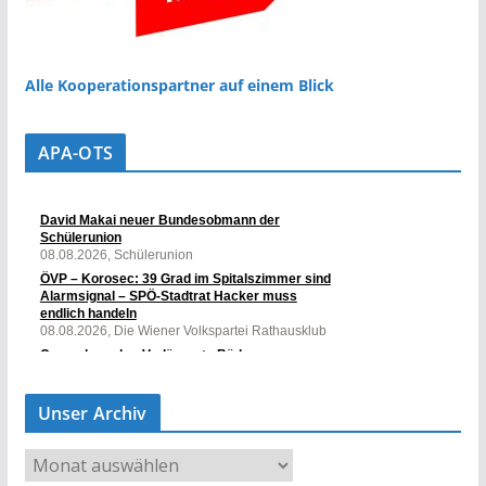
Alle Kooperationspartner auf einem Blick
APA-OTS
Unser Archiv
U