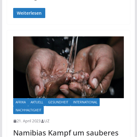
Weiterlesen
AFRIKA
AKTUELL
GESUNDHEIT
INTERNATIONAL
NACHHALTIGKEIT
21. April 2023
UZ
Namibias Kampf um sauberes