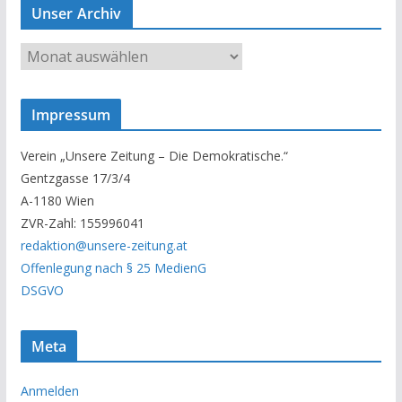
Unser Archiv
U
n
s
Impressum
e
r
Verein „Unsere Zeitung – Die Demokratische.“
A
Gentzgasse 17/3/4
r
A-1180 Wien
c
ZVR-Zahl: 155996041
h
redaktion@unsere-zeitung.at
i
Offenlegung nach § 25 MedienG
v
DSGVO
Meta
Anmelden