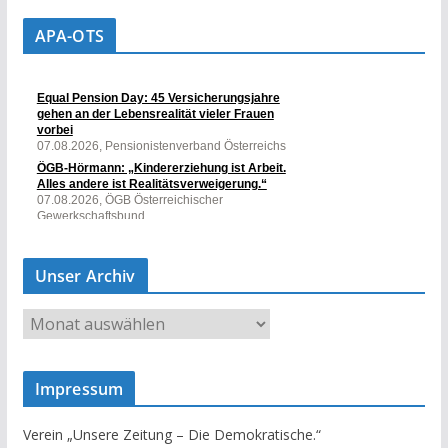
APA-OTS
Unser Archiv
U
n
s
Impressum
e
r
Verein „Unsere Zeitung – Die Demokratische.“
A