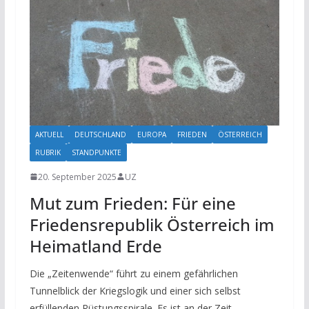
AKTUELL
DEUTSCHLAND
EUROPA
FRIEDEN
ÖSTERREICH
RUBRIK
STANDPUNKTE
20. September 2025
UZ
Mut zum Frieden: Für eine
Friedensrepublik Österreich im
Heimatland Erde
Die „Zeitenwende“ führt zu einem gefährlichen
Tunnelblick der Kriegslogik und einer sich selbst
erfüllenden Rüstungsspirale. Es ist an der Zeit,