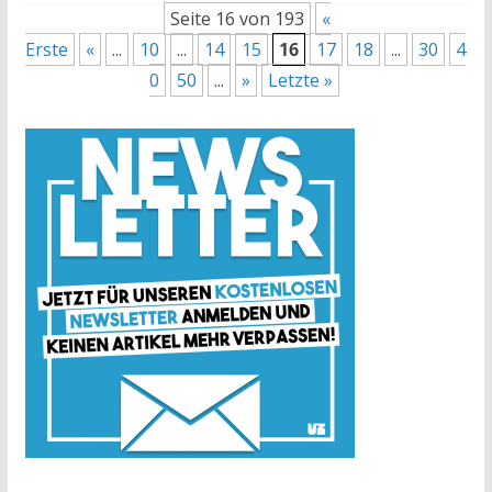
Seite 16 von 193
«
Erste
«
...
10
...
14
15
16
17
18
...
30
4
0
50
...
»
Letzte »