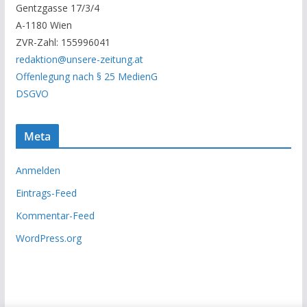
Gentzgasse 17/3/4
r
A-1180 Wien
c
ZVR-Zahl: 155996041
h
redaktion@unsere-zeitung.at
i
Offenlegung nach § 25 MedienG
v
DSGVO
Meta
Anmelden
Eintrags-Feed
Kommentar-Feed
WordPress.org