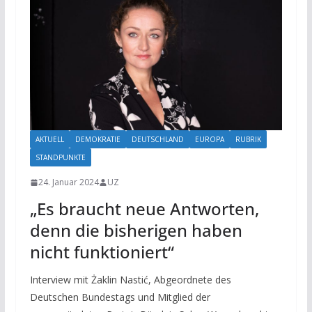
AKTUELL
DEMOKRATIE
DEUTSCHLAND
EUROPA
RUBRIK
STANDPUNKTE
24. Januar 2024
UZ
„Es braucht neue Antworten,
denn die bisherigen haben
nicht funktioniert“
Interview mit Żaklin Nastić, Abgeordnete des
Deutschen Bundestags und Mitglied der