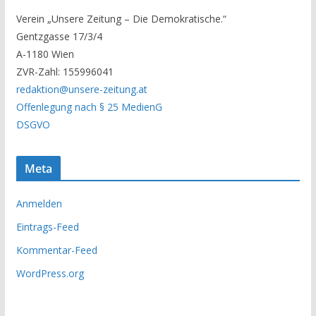
r
Verein „Unsere Zeitung – Die Demokratische.“
A
Gentzgasse 17/3/4
r
A-1180 Wien
c
ZVR-Zahl: 155996041
h
redaktion@unsere-zeitung.at
i
Offenlegung nach § 25 MedienG
v
DSGVO
Meta
Anmelden
Eintrags-Feed
Kommentar-Feed
WordPress.org