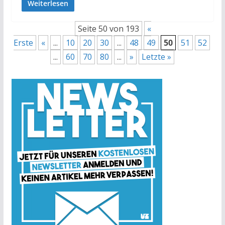
Weiterlesen
Seite 50 von 193
«
Erste
«
...
10
20
30
...
48
49
50
51
52
...
60
70
80
...
»
Letzte »