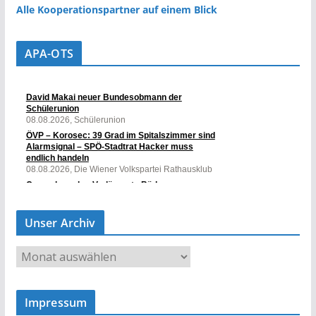
Alle Kooperationspartner auf einem Blick
APA-OTS
Unser Archiv
U
n
s
Impressum
e