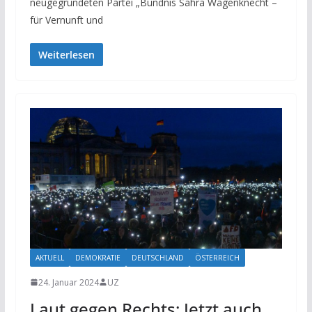
neugegründeten Partei „Bündnis Sahra Wagenknecht –
für Vernunft und
Weiterlesen
AKTUELL
DEMOKRATIE
DEUTSCHLAND
ÖSTERREICH
24. Januar 2024
UZ
Laut gegen Rechts: Jetzt auch