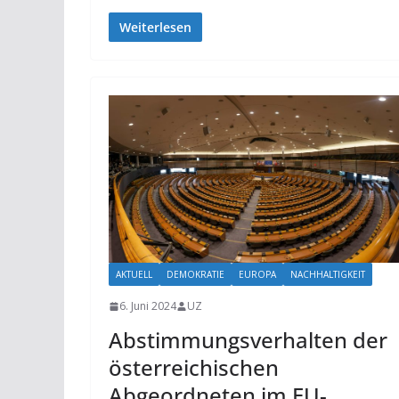
Weiterlesen
AKTUELL
DEMOKRATIE
EUROPA
NACHHALTIGKEIT
6. Juni 2024
UZ
Abstimmungsverhalten der
österreichischen
Abgeordneten im EU-