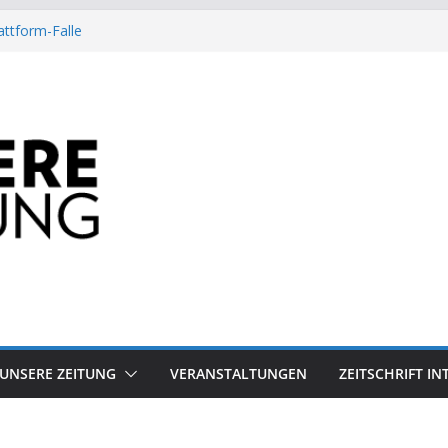
attform-Falle
Heuschrecke
ssile Offshore-Plattform
Arbeit?
besiegt 70-Millionen-Dollar-Lobby
UNSERE ZEITUNG
VERANSTALTUNGEN
ZEITSCHRIFT I