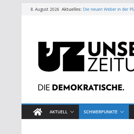
Zum
Aktuelles:
Die neuen Weber in der Pl
8. August 2026
Inhalt
Moment der Woche: Die 
Archaische Jäger gegen fo
springen
Kinderbetreuung ist keine 
US-Wahl: Arzt aus Detroit 
AKTUELL
SCHWERPUNKTE