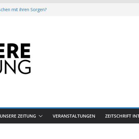
chen mit ihren Sorgen?
besiegt 70-Millionen-Dollar-Lobby
attform-Falle
h keinen Sommer
auf dem Mond keine gute Idee ist.
UNSERE ZEITUNG
VERANSTALTUNGEN
ZEITSCHRIFT I