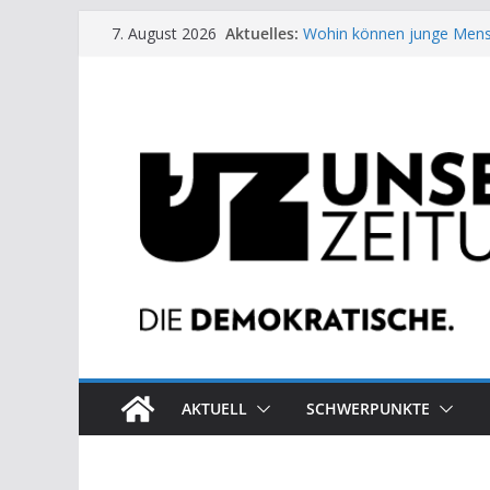
Zum
Aktuelles:
Wohin können junge Mens
7. August 2026
Inhalt
US-Wahl: Arzt aus Detroit 
Die neuen Weber in der Pl
springen
Eine Schwalbe macht noc
Wieso ein Solarkraftwerk 
AKTUELL
SCHWERPUNKTE