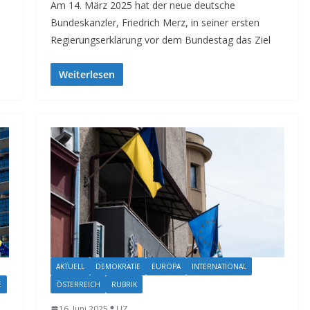
Am 14. März 2025 hat der neue deutsche
Bundeskanzler, Friedrich Merz, in seiner ersten
Regierungserklärung vor dem Bundestag das Ziel
Weiterlesen
AKTUELL
DEMOKRATIE
EUROPA
INTERNATIONAL
E
ÖSTERREICH
RUBRIK
16. Juni 2025
UZ