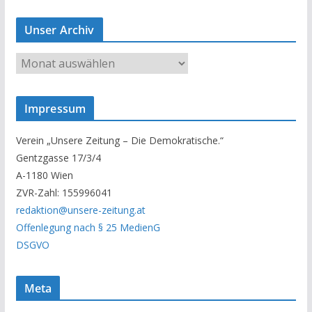
Unser Archiv
U
n
s
Impressum
e
r
Verein „Unsere Zeitung – Die Demokratische.“
A
Gentzgasse 17/3/4
r
A-1180 Wien
c
ZVR-Zahl: 155996041
h
redaktion@unsere-zeitung.at
i
Offenlegung nach § 25 MedienG
v
DSGVO
Meta