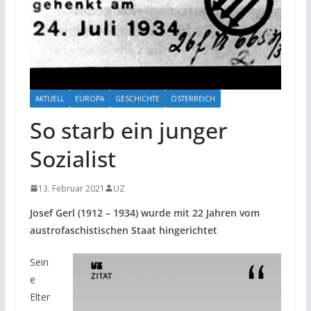
AKTUELL
EUROPA
GESCHICHTE
ÖSTERREICH
So starb ein junger
Sozialist
13. Februar 2021
UZ
Josef Gerl (1912 – 1934) wurde mit 22 Jahren vom
austrofaschistischen Staat hingerichtet
Sein
e
Elter