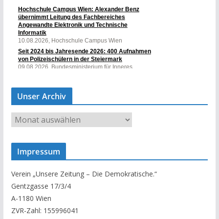
Unser Archiv
U
n
s
Impressum
e
r
Verein „Unsere Zeitung – Die Demokratische.“
A
Gentzgasse 17/3/4
r
A-1180 Wien
c
ZVR-Zahl: 155996041
h