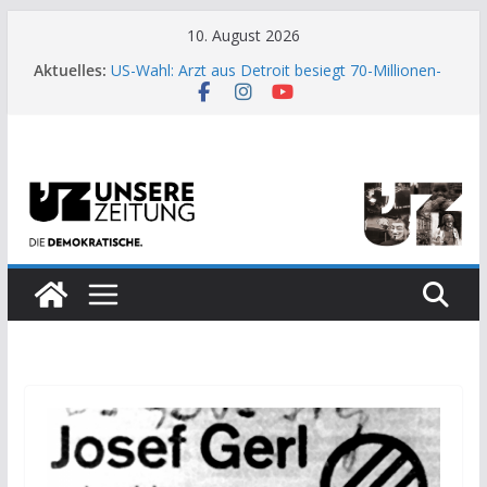
Zum
10. August 2026
Inhalt
Aktuelles:
US-Wahl: Arzt aus Detroit besiegt 70-Millionen-
springen
Dollar-Lobby
Wenn die Enge des Systems zum Weckruf wird
Moment der Woche: Die Heuschrecke
Archaische Jäger gegen fossile Offshore-
Plattform
Kinderbetreuung ist keine Arbeit?