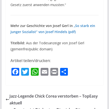
Gesetz zuerst anwenden mussten.“
Mehr zur Geschichte von Josef Gerl in
„So starb ein
junger Sozialist“ von Josef Hindels (pdf)
Titelbild:
Aus der Todesanzeige von Josef Gerl
(gemeinfrei/public domain)
Artikel teilen/drucken:
F
T
W
E
Pr
T
ac
w
h
m
in
ei
e
itt
at
ai
t
le
b
er
s
l
n
Jazz-Legende Chick Corea verstorben – TopEasy
o
A
aktuell