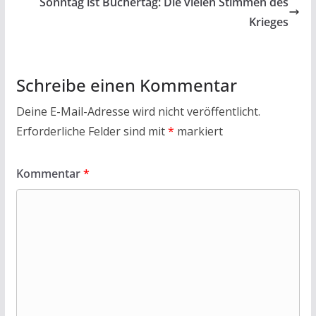
o
p
Sonntag ist Büchertag: Die vielen Stimmen des
k
p
Krieges
Schreibe einen Kommentar
Deine E-Mail-Adresse wird nicht veröffentlicht.
Erforderliche Felder sind mit
*
markiert
Kommentar
*