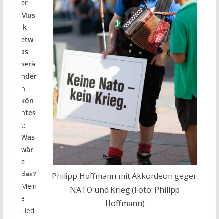
er
Mus
ik
etw
as
verä
nder
n
kön
ntes
t:
Was
wär
e
das?
Philipp Hoffmann mit Akkordeon gegen
Mein
NATO und Krieg (Foto: Philipp
e
Hoffmann)
Lied