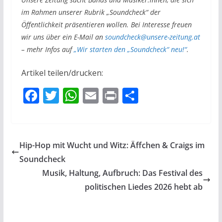
im Rahmen unserer Rubrik „Soundcheck“ der
Öffentlichkeit präsentieren wollen. Bei Interesse freuen
wir uns über ein E-Mail an
soundcheck@unsere-zeitung.at
– mehr Infos auf
„Wir starten den „Soundcheck“ neu!“
.
Artikel teilen/drucken:
F
T
W
E
Pr
T
ac
w
h
m
in
ei
e
itt
at
ai
t
le
b
er
s
l
n
Hip-Hop mit Wucht und Witz: Äffchen & Craigs im
o
A
Soundcheck
o
p
Musik, Haltung, Aufbruch: Das Festival des
k
p
politischen Liedes 2026 hebt ab