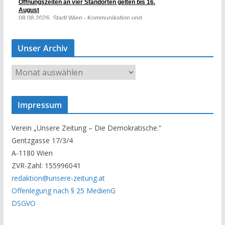
Unser Archiv
U
n
s
Impressum
e
r
Verein „Unsere Zeitung – Die Demokratische.“
A
Gentzgasse 17/3/4
r
A-1180 Wien
c
ZVR-Zahl: 155996041
h
redaktion@unsere-zeitung.at
i
Offenlegung nach § 25 MedienG
v
DSGVO