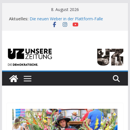
Zum
8. August 2026
Inhalt
Aktuelles:
Die neuen Weber in der Plattform-Falle
springen
Moment der Woche: Die Heuschrecke
Archaische Jäger gegen fossile Offshore-
Plattform
Kinderbetreuung ist keine Arbeit?
US-Wahl: Arzt aus Detroit besiegt 70-Millionen-
Dollar-Lobby