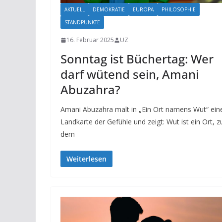
AKTUELL
DEMOKRATIE
EUROPA
PHILOSOPHIE
STANDPUNKTE
16. Februar 2025
UZ
Sonntag ist Büchertag: Wer
darf wütend sein, Amani
Abuzahra?
Amani Abuzahra malt in „Ein Ort namens Wut“ ein
Landkarte der Gefühle und zeigt: Wut ist ein Ort, z
dem
Weiterlesen