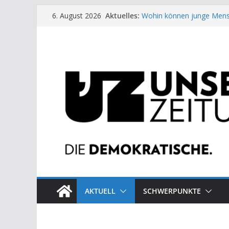
Zum
Aktuelles:
Wohin können junge Mens
6. August 2026
Inhalt
US-Wahl: Arzt aus Detroit 
Die neuen Weber in der Pl
springen
Eine Schwalbe macht noc
Wieso ein Solarkraftwerk 
AKTUELL
SCHWERPUNKTE