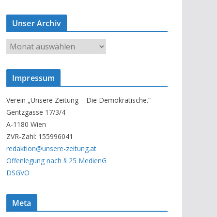
Unser Archiv
U
n
s
Impressum
e
r
Verein „Unsere Zeitung – Die Demokratische.“
A
Gentzgasse 17/3/4
r
A-1180 Wien
c
ZVR-Zahl: 155996041
h
redaktion@unsere-zeitung.at
i
Offenlegung nach § 25 MedienG
v
DSGVO
Meta