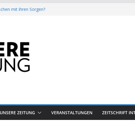
chen mit ihren Sorgen?
besiegt 70-Millionen-Dollar-Lobby
attform-Falle
h keinen Sommer
auf dem Mond keine gute Idee ist.
UNSERE ZEITUNG
VERANSTALTUNGEN
ZEITSCHRIFT I