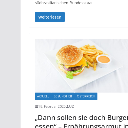
südbrasilianischen Bundesstaat
Weiterlesen
AKTUELL
GESUNDHEIT
ÖSTERREICH
19. Februar 2025
UZ
„Dann sollen sie doch Burge
essen“ – Ernährungs­armut i