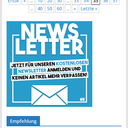
Erste
«
...
10
20
30
...
33
34
35
36
37
...
40
50
60
...
»
Letzte »
Empfehlung