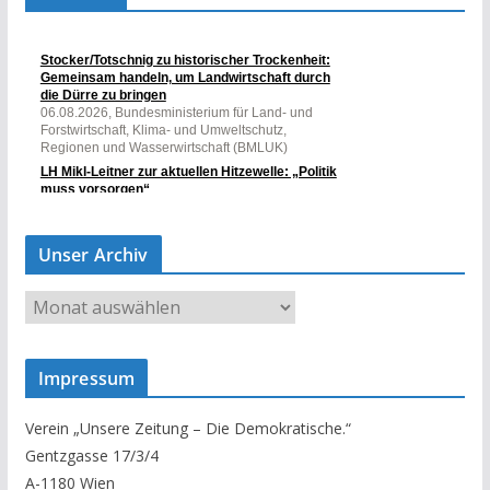
Unser Archiv
U
n
s
Impressum
e
r
Verein „Unsere Zeitung – Die Demokratische.“
A
Gentzgasse 17/3/4
r
A-1180 Wien