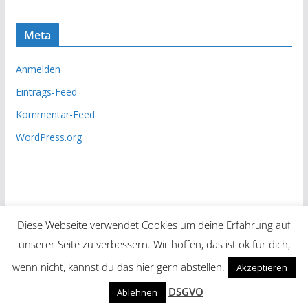
Meta
Anmelden
Eintrags-Feed
Kommentar-Feed
WordPress.org
Diese Webseite verwendet Cookies um deine Erfahrung auf
unserer Seite zu verbessern. Wir hoffen, das ist ok für dich,
Copyright © 2026
Unsere Zeitung
. Alle Rechte vorbehalten.
wenn nicht, kannst du das hier gern abstellen.
Akzeptieren
Theme:
ColorMag
von ThemeGrill. Präsentiert von
DSGVO
Ablehnen
WordPress
.