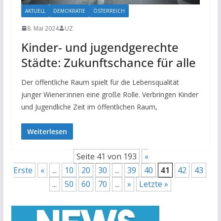
AKTUELL
DEMOKRATIE
ÖSTERREICH
8. Mai 2024
UZ
Kinder- und jugendgerechte
Städte: Zukunftschance für alle
Der öffentliche Raum spielt für die Lebensqualität
junger Wiener:innen eine große Rolle. Verbringen Kinder
und Jugendliche Zeit im öffentlichen Raum,
Weiterlesen
Seite 41 von 193
«
Erste
«
...
10
20
30
...
39
40
41
42
43
...
50
60
70
...
»
Letzte »