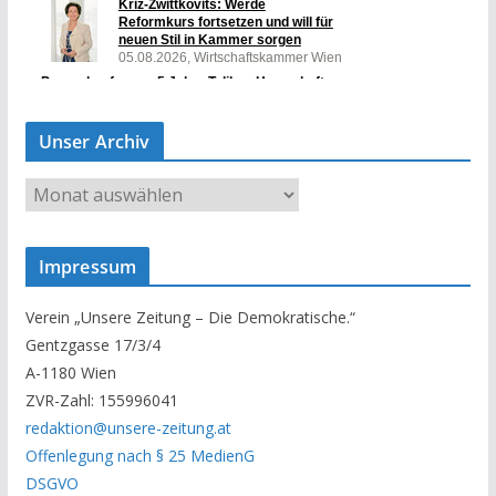
Unser Archiv
U
n
s
Impressum
e
r
Verein „Unsere Zeitung – Die Demokratische.“
A
Gentzgasse 17/3/4
r
A-1180 Wien
c
ZVR-Zahl: 155996041
h
redaktion@unsere-zeitung.at
i
Offenlegung nach § 25 MedienG
v
DSGVO