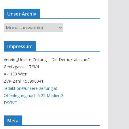
Unser Archiv
U
n
s
Impressum
e
r
Verein „Unsere Zeitung – Die Demokratische.“
A
Gentzgasse 17/3/4
r
A-1180 Wien
c
ZVR-Zahl: 155996041
h
redaktion@unsere-zeitung.at
i
Offenlegung nach § 25 MedienG
v
DSGVO
Meta