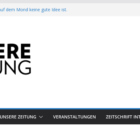
auf dem Mond keine gute Idee ist.
Arbeit?
besiegt 70-Millionen-Dollar-Lobby
attform-Falle
h keinen Sommer
UNSERE ZEITUNG
VERANSTALTUNGEN
ZEITSCHRIFT I