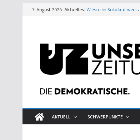
Zum
Aktuelles:
Wieso ein Solarkraftwerk 
7. August 2026
Inhalt
Kinderbetreuung ist keine 
US-Wahl: Arzt aus Detroit 
springen
Die neuen Weber in der Pl
Eine Schwalbe macht noc
AKTUELL
SCHWERPUNKTE