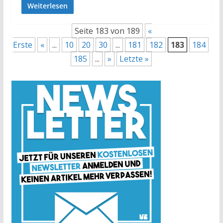
Weiterlesen
Seite 183 von 189
«
Erste
«
...
10
20
30
...
181
182
183
184
185
...
»
Letzte »