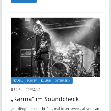
AKTUELL
EUROPA
KULTUR
ÖSTERREICH
10. April 2018
UZ
„Karma“ im Soundcheck
„HardPop“ – mal echt fett, mal bitter sweet, all you can