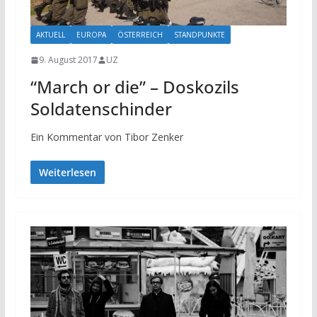
AKTUELL
EUROPA
ÖSTERREICH
STANDPUNKTE
9. August 2017
UZ
“March or die” – Doskozils
Soldatenschinder
Ein Kommentar von Tibor Zenker
Weiterlesen