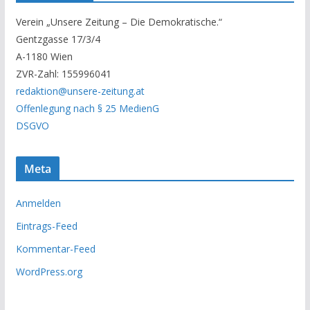
r
Verein „Unsere Zeitung – Die Demokratische.“
A
Gentzgasse 17/3/4
r
A-1180 Wien
c
ZVR-Zahl: 155996041
h
redaktion@unsere-zeitung.at
i
Offenlegung nach § 25 MedienG
v
DSGVO
Meta
Anmelden
Eintrags-Feed
Kommentar-Feed
WordPress.org