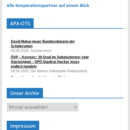
Alle Kooperationspartner auf einem Blick
APA-OTS
Unser Archiv
U
n
s
Impressum
e