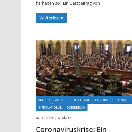
herhalten soll Ein Gastbeitrag von
Weiterlesen
AKTUELL
ASIEN
DEUTSCHLAND
EUROPA
GESUNDHEIT
INTERNATIONAL
ÖSTERREICH
31. März 2020
UZ
Coronaviruskrise: Ein