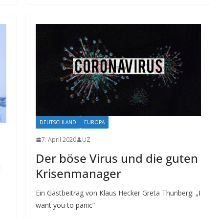
DEUTSCHLAND
EUROPA
7. April 2020
UZ
Der böse Virus und die guten
n
Krisenmanager
Ein Gastbeitrag von Klaus Hecker Greta Thunberg: „I
want you to panic“