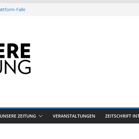
attform-Falle
Heuschrecke
ssile Offshore-Plattform
Arbeit?
besiegt 70-Millionen-Dollar-Lobby
UNSERE ZEITUNG
VERANSTALTUNGEN
ZEITSCHRIFT I