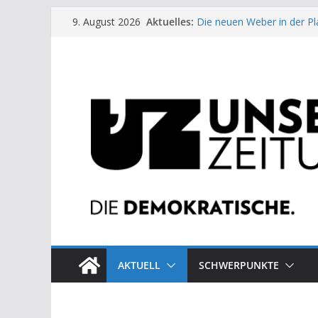
Zum
Aktuelles:
Die neuen Weber in der Pl
9. August 2026
Inhalt
Moment der Woche: Die 
Archaische Jäger gegen fo
springen
Kinderbetreuung ist keine 
US-Wahl: Arzt aus Detroit 
AKTUELL
SCHWERPUNKTE