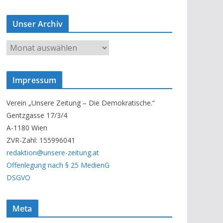
Unser Archiv
U
n
s
Impressum
e
r
Verein „Unsere Zeitung – Die Demokratische.“
A
Gentzgasse 17/3/4
r
A-1180 Wien
c
ZVR-Zahl: 155996041
h
redaktion@unsere-zeitung.at
i
Offenlegung nach § 25 MedienG
v
DSGVO
Meta