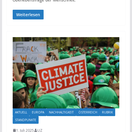
Weiterlesen
AKTUELL
EUROPA
NACHHALTIGKEIT
ÖSTERREICH
RUBRIK
STANDPUNKTE
1. Juli 2025
UZ