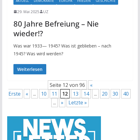
AKTUELL
DEMOKRATIE
EUROPA
FRIEDEN
GESCHICHTE
29. Mai 2025
UZ
80 Jahre Befreiung – Nie
wieder!?
Was war 1933— 1945? Was ist geblieben – nach
1945? Was wird werden?
Weiterlesen
Seite 12 von 96
«
Erste
«
...
10
11
12
13
14
...
20
30
40
...
»
Letzte »