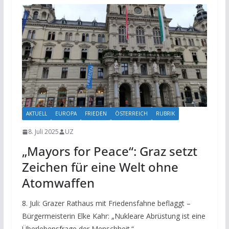
AKTUELL
EUROPA
FRIEDEN
ÖSTERREICH
RUBRIK
8. Juli 2025
UZ
„Mayors for Peace“: Graz setzt
Zeichen für eine Welt ohne
Atomwaffen
8. Juli: Grazer Rathaus mit Friedensfahne beflaggt –
Bürgermeisterin Elke Kahr: „Nukleare Abrüstung ist eine
Überlebensfrage der Menschheit.“