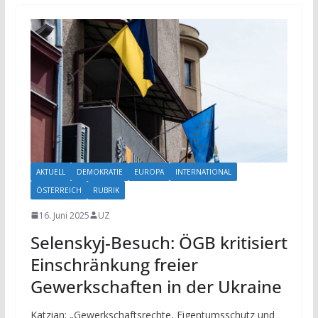
AKTUELL
DEMOKRATIE
EUROPA
INTERNATIONAL
ÖSTERREICH
RUBRIK
16. Juni 2025
UZ
Selenskyj-Besuch: ÖGB kritisiert
Einschränkung freier
Gewerkschaften in der Ukraine
Katzian: „Gewerkschaftsrechte, Eigentumsschutz und