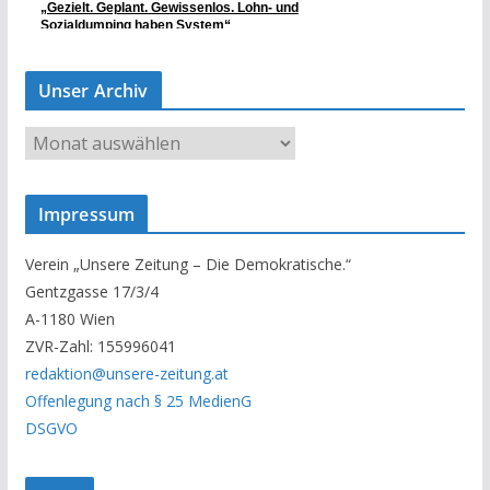
Unser Archiv
U
n
s
Impressum
e
r
Verein „Unsere Zeitung – Die Demokratische.“
A
Gentzgasse 17/3/4
r
A-1180 Wien
c
ZVR-Zahl: 155996041
h
redaktion@unsere-zeitung.at
i
Offenlegung nach § 25 MedienG
v
DSGVO