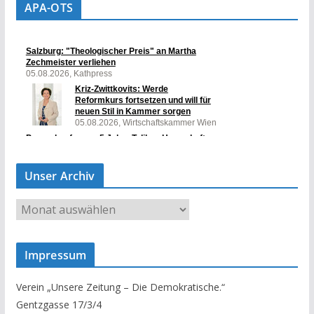
APA-OTS
Unser Archiv
U
n
s
Impressum
e
r
Verein „Unsere Zeitung – Die Demokratische.“
A
Gentzgasse 17/3/4
r