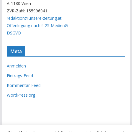
A-1180 Wien
c
ZVR-Zahl: 155996041
h
redaktion@unsere-zeitung.at
i
Offenlegung nach § 25 MedienG
v
DSGVO
Meta
Anmelden
Eintrags-Feed
Kommentar-Feed
WordPress.org