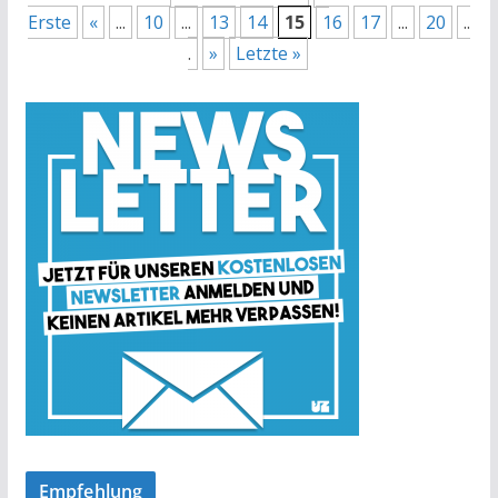
Erste
«
...
10
...
13
14
15
16
17
...
20
..
.
»
Letzte »
Empfehlung