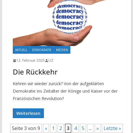
AKTUELL
DEMOKRATIE
MEDIEN
12. Februar 2025
UZ
Die Rückkehr
Kehren wir wieder zurück? Von der aufgeklärten
Demokratie ins Zeitalter der Könige und Kaiser vor der
Französischen Revolution?
Weiterlesen
Seite 3 von 9
«
1
2
3
4
5
...
»
Letzte »