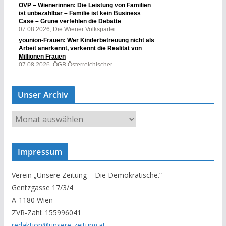
Unser Archiv
U
n
s
Impressum
e
r
Verein „Unsere Zeitung – Die Demokratische.“
A
Gentzgasse 17/3/4
r
A-1180 Wien
c
ZVR-Zahl: 155996041
h
redaktion@unsere-zeitung.at