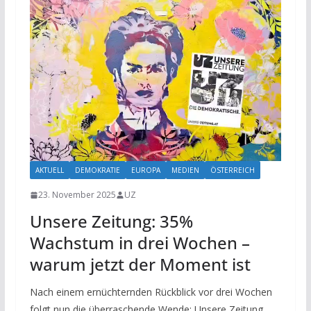
AKTUELL
DEMOKRATIE
EUROPA
MEDIEN
ÖSTERREICH
23. November 2025
UZ
Unsere Zeitung: 35%
Wachstum in drei Wochen –
warum jetzt der Moment ist
Nach einem ernüchternden Rückblick vor drei Wochen
folgt nun die überraschende Wende: Unsere Zeitung