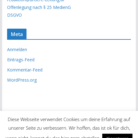
i
Offenlegung nach § 25 MedienG
v
DSGVO
Meta
Anmelden
Eintrags-Feed
Kommentar-Feed
WordPress.org
Diese Webseite verwendet Cookies um deine Erfahrung auf
unserer Seite zu verbessern. Wir hoffen, das ist ok für dich,
Copyright © 2026
Unsere Zeitung
. Alle Rechte vorbehalten.