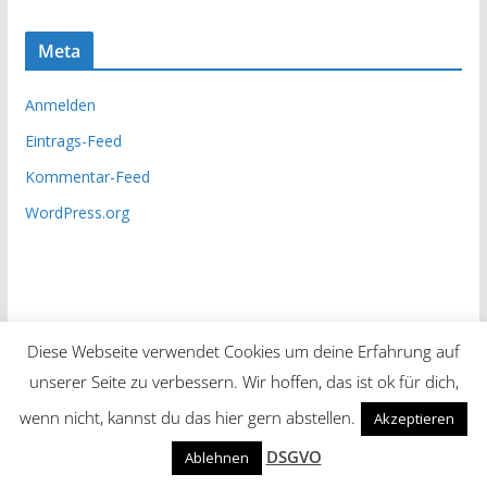
Meta
Anmelden
Eintrags-Feed
Kommentar-Feed
WordPress.org
Diese Webseite verwendet Cookies um deine Erfahrung auf
unserer Seite zu verbessern. Wir hoffen, das ist ok für dich,
Copyright © 2026
Unsere Zeitung
. Alle Rechte vorbehalten.
wenn nicht, kannst du das hier gern abstellen.
Akzeptieren
Theme:
ColorMag
von ThemeGrill. Präsentiert von
DSGVO
Ablehnen
WordPress
.