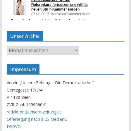
Unser Archiv
U
n
s
Impressum
e
r
Verein „Unsere Zeitung – Die Demokratische.“
A
Gentzgasse 17/3/4
r
A-1180 Wien
c
ZVR-Zahl: 155996041
h
redaktion@unsere-zeitung.at
i
Offenlegung nach § 25 MedienG
v
DSGVO