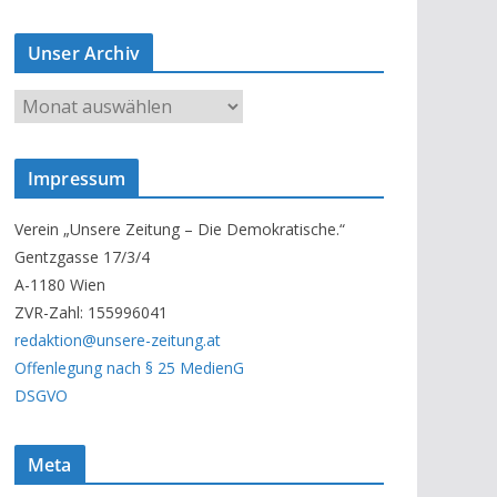
Unser Archiv
U
n
s
Impressum
e
r
Verein „Unsere Zeitung – Die Demokratische.“
A
Gentzgasse 17/3/4
r
A-1180 Wien
c
ZVR-Zahl: 155996041
h
redaktion@unsere-zeitung.at
i
Offenlegung nach § 25 MedienG
v
DSGVO
Meta