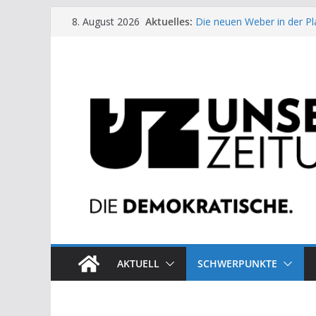
Zum
Aktuelles:
Die neuen Weber in der Pl
8. August 2026
Inhalt
Moment der Woche: Die 
Archaische Jäger gegen fo
springen
Kinderbetreuung ist keine 
US-Wahl: Arzt aus Detroit 
AKTUELL
SCHWERPUNKTE