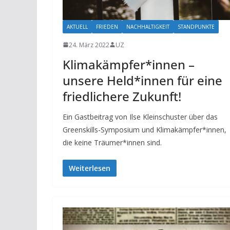
AKTUELL
FRIEDEN
NACHHALTIGKEIT
STANDPUNKTE
24. März 2022
UZ
Klimakämpfer*innen –
unsere Held*innen für eine
friedlichere Zukunft!
Ein Gastbeitrag von Ilse Kleinschuster über das
Greenskills-Symposium und Klimakämpfer*innen,
die keine Träumer*innen sind.
Weiterlesen