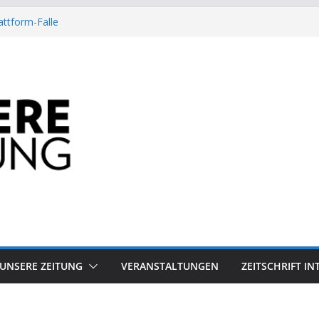
attform-Falle
Heuschrecke
ssile Offshore-Plattform
Arbeit?
besiegt 70-Millionen-Dollar-Lobby
UNSERE ZEITUNG
VERANSTALTUNGEN
ZEITSCHRIFT I