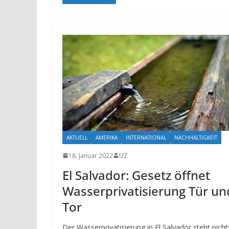
AKTUELL
AMERIKA
INTERNATIONAL
NACHHALTIGKEIT
18. Januar 2022
UZ
El Salvador: Gesetz öffnet
Wasserprivatisierung Tür un
Tor
Der Wasserprivatisierung in El Salvador steht nicht