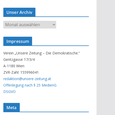
Unser Archiv
U
n
s
Impressum
e
r
Verein „Unsere Zeitung – Die Demokratische.“
A
Gentzgasse 17/3/4
r
A-1180 Wien
c
ZVR-Zahl: 155996041
h
redaktion@unsere-zeitung.at
i
Offenlegung nach § 25 MedienG
v
DSGVO
Meta