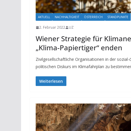
AKTUELL
NACHHALTIGKEIT
ÖSTERREICH
STANDPUNKTE
2. Februar 2022
UZ
Wiener Strategie für Klimaneu
„Klima-Papiertiger“ enden
Zivilgesellschaftliche Organisationen in der soz
politischen Diskurs im Klimafahrplan zu bestimmen
Weiterlesen