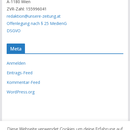
A-1180 Wien
c
ZVR-Zahl: 155996041
h
redaktion@unsere-zeitung.at
i
Offenlegung nach § 25 MedienG
v
DSGVO
Meta
Anmelden
Eintrags-Feed
Kommentar-Feed
WordPress.org
Diese Webseite verwendet Cookies um deine Erfahrung auf