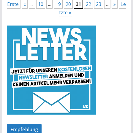
Erste
«
...
10
...
19
20
21
22
23
...
»
Le
tzte »
Empfehlung