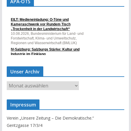
APA-OTS
Unser Archiv
U
n
s
Impressum
e
r
Verein „Unsere Zeitung – Die Demokratische.“
A
Gentzgasse 17/3/4
r