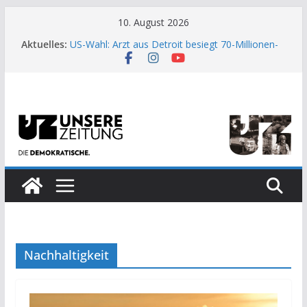
Zum
10. August 2026
Inhalt
Aktuelles:
US-Wahl: Arzt aus Detroit besiegt 70-Millionen-
springen
Dollar-Lobby
Wenn die Enge des Systems zum Weckruf wird
Moment der Woche: Die Heuschrecke
Archaische Jäger gegen fossile Offshore-
Plattform
Kinderbetreuung ist keine Arbeit?
Nachhaltigkeit