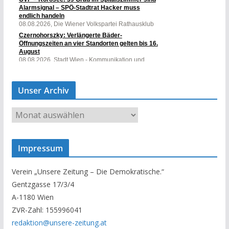
Unser Archiv
U
n
s
Impressum
e
r
Verein „Unsere Zeitung – Die Demokratische.“
A
Gentzgasse 17/3/4
r
A-1180 Wien
c
ZVR-Zahl: 155996041
h
redaktion@unsere-zeitung.at
i