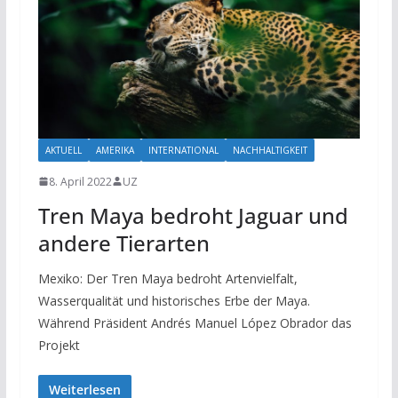
AKTUELL
AMERIKA
INTERNATIONAL
NACHHALTIGKEIT
8. April 2022
UZ
Tren Maya bedroht Jaguar und
andere Tierarten
Mexiko: Der Tren Maya bedroht Artenvielfalt,
Wasserqualität und historisches Erbe der Maya.
Während Präsident Andrés Manuel López Obrador das
Projekt
Weiterlesen