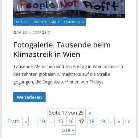
AKTUELL
NACHHALTIGKEIT
ÖSTERREICH
26. März 2022
UZ
Fotogalerie: Tausende beim
Klimastreik in Wien
Tausende Menschen sind am Freitag in Wien anlässlich
des zehnten globalen Klimastreiks auf die Straße
gegangen, die Organisator*innen von Fridays
Weiterlesen
Seite 17 von 25
«
Erste
«
...
10
...
15
16
17
18
19
...
»
Le
tzte »