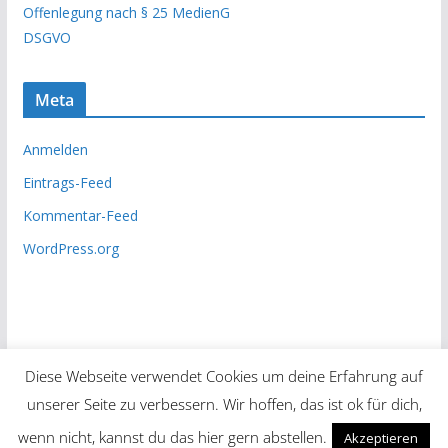
Offenlegung nach § 25 MedienG
v
DSGVO
Meta
Anmelden
Eintrags-Feed
Kommentar-Feed
WordPress.org
Diese Webseite verwendet Cookies um deine Erfahrung auf
unserer Seite zu verbessern. Wir hoffen, das ist ok für dich,
Copyright © 2026
Unsere Zeitung
. Alle Rechte vorbehalten.
wenn nicht, kannst du das hier gern abstellen.
Akzeptieren