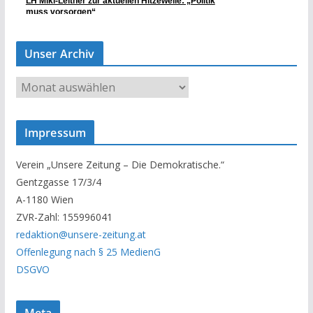
Unser Archiv
U
n
s
Impressum
e
r
Verein „Unsere Zeitung – Die Demokratische.“
A
Gentzgasse 17/3/4
r
A-1180 Wien
c
ZVR-Zahl: 155996041
h
redaktion@unsere-zeitung.at
i
Offenlegung nach § 25 MedienG
v
DSGVO