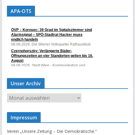
APA-OTS
Unser Archiv
U
n
s
Impressum
e
r
Verein „Unsere Zeitung – Die Demokratische.“
A