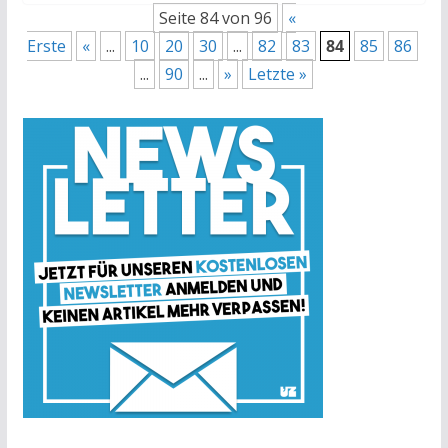
Seite 84 von 96
«
Erste
«
...
10
20
30
...
82
83
84
85
86
...
90
...
»
Letzte »