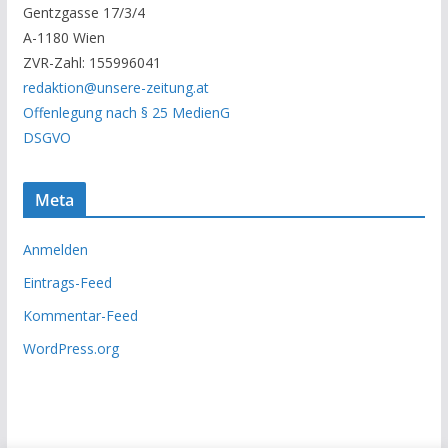
Gentzgasse 17/3/4
r
A-1180 Wien
c
ZVR-Zahl: 155996041
h
redaktion@unsere-zeitung.at
i
Offenlegung nach § 25 MedienG
v
DSGVO
Meta
Anmelden
Eintrags-Feed
Kommentar-Feed
WordPress.org