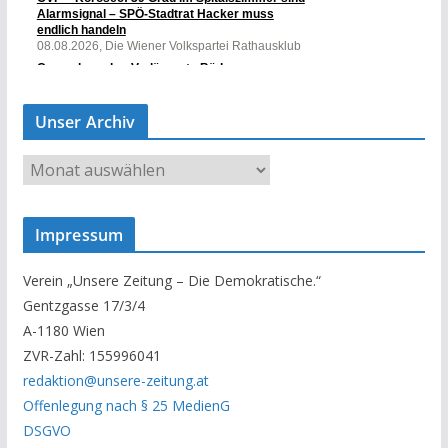
Unser Archiv
U
n
s
Impressum
e
r
Verein „Unsere Zeitung – Die Demokratische.“
A
Gentzgasse 17/3/4
r
A-1180 Wien
c
ZVR-Zahl: 155996041
h
redaktion@unsere-zeitung.at
i
Offenlegung nach § 25 MedienG
v
DSGVO