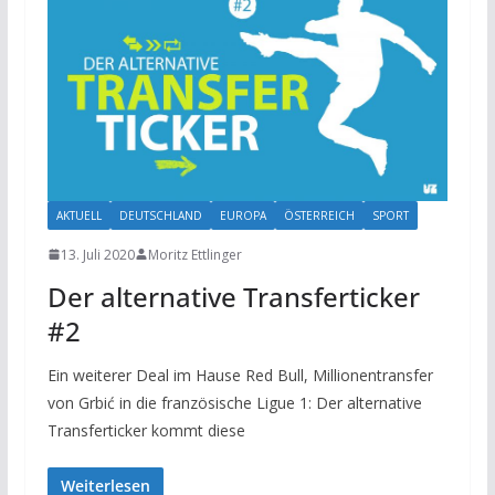
AKTUELL
DEUTSCHLAND
EUROPA
ÖSTERREICH
SPORT
13. Juli 2020
Moritz Ettlinger
Der alternative Transferticker
#2
Ein weiterer Deal im Hause Red Bull, Millionentransfer
von Grbić in die französische Ligue 1: Der alternative
Transferticker kommt diese
Weiterlesen