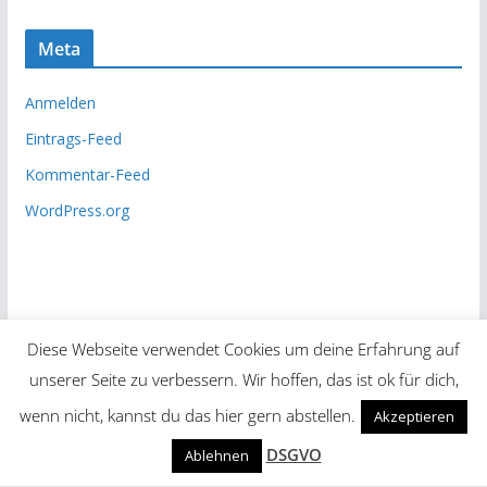
Meta
Anmelden
Eintrags-Feed
Kommentar-Feed
WordPress.org
Diese Webseite verwendet Cookies um deine Erfahrung auf
unserer Seite zu verbessern. Wir hoffen, das ist ok für dich,
Copyright © 2026
Unsere Zeitung
. Alle Rechte vorbehalten.
wenn nicht, kannst du das hier gern abstellen.
Akzeptieren
Theme:
ColorMag
von ThemeGrill. Präsentiert von
DSGVO
Ablehnen
WordPress
.