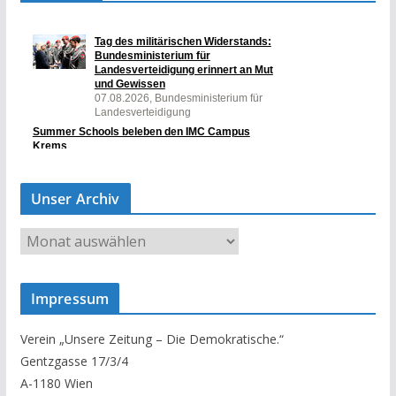
Unser Archiv
U
n
s
Impressum
e
r
Verein „Unsere Zeitung – Die Demokratische.“
A
Gentzgasse 17/3/4
r
A-1180 Wien
c