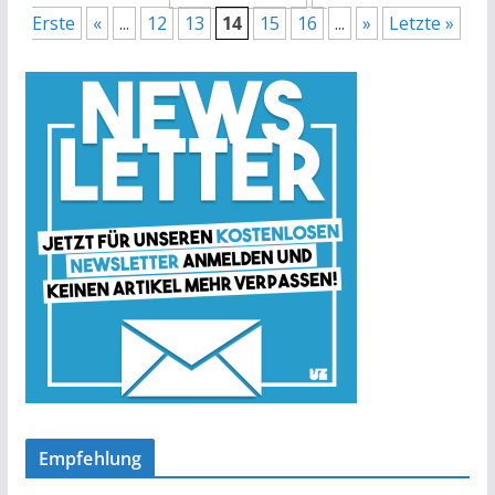
Erste
«
...
12
13
14
15
16
...
»
Letzte »
Empfehlung