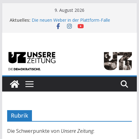
Zum
9. August 2026
US-Wahl: Arzt aus Detroit besiegt 70-Millionen-
Inhalt
Aktuelles:
Dollar-Lobby
springen
Die neuen Weber in der Plattform-Falle
Moment der Woche: Die Heuschrecke
Archaische Jäger gegen fossile Offshore-
Plattform
Kinderbetreuung ist keine Arbeit?
Rubrik
Die Schwerpunkte von
Unsere Zeitung
: