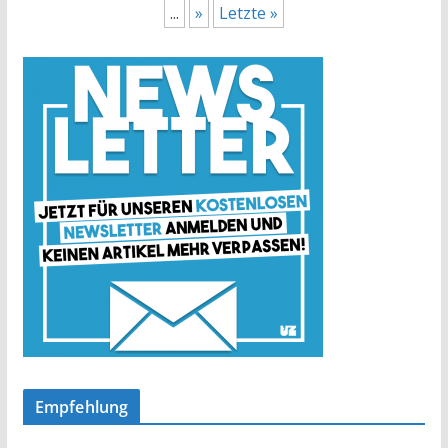
...
»
Letzte »
Empfehlung