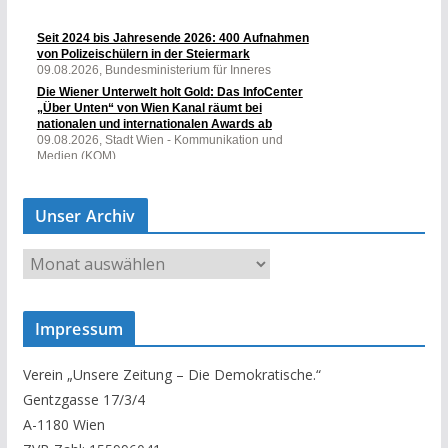
Unser Archiv
U
n
s
Impressum
e
r
Verein „Unsere Zeitung – Die Demokratische.“
A
Gentzgasse 17/3/4
r
A-1180 Wien
c