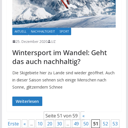
AKTUELL
NACHHALTIGKEIT
SPORT
25. Dezember 2020
UZ
Wintersport im Wandel: Geht
das auch nachhaltig?
Die Skigebiete hier zu Lande sind wieder geöffnet. Auch
in dieser Saison sehnen sich einige Menschen nach
Sonne, glitzerndem Schnee
Weiterlesen
Seite 51 von 59
«
Erste
«
...
10
20
30
...
49
50
51
52
53