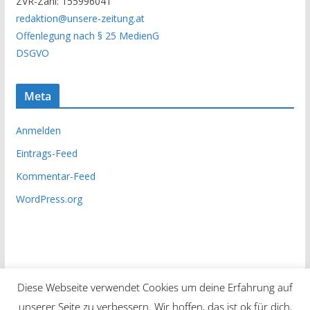
ZVR-Zahl: 155996041
h
redaktion@unsere-zeitung.at
i
Offenlegung nach § 25 MedienG
v
DSGVO
Meta
Anmelden
Eintrags-Feed
Kommentar-Feed
WordPress.org
Diese Webseite verwendet Cookies um deine Erfahrung auf
unserer Seite zu verbessern. Wir hoffen, das ist ok für dich,