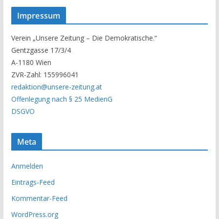
s
Impressum
e
r
Verein „Unsere Zeitung – Die Demokratische.“
A
Gentzgasse 17/3/4
r
A-1180 Wien
c
ZVR-Zahl: 155996041
h
redaktion@unsere-zeitung.at
i
Offenlegung nach § 25 MedienG
v
DSGVO
Meta
Anmelden
Eintrags-Feed
Kommentar-Feed
WordPress.org