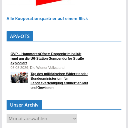
Alle Kooperationspartner auf einem Blick
APA-OTS
Unser Archiv
U
n