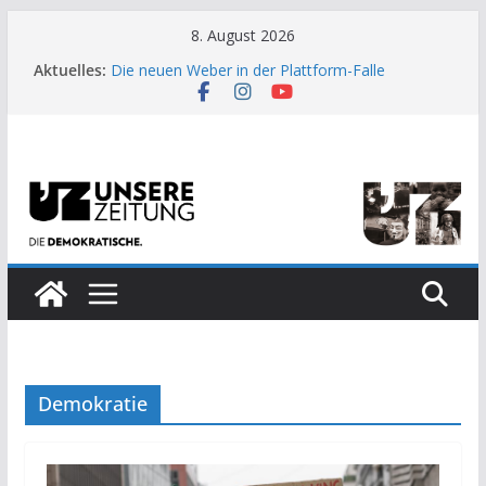
Zum
8. August 2026
US-Wahl: Arzt aus Detroit besiegt 70-Millionen-
Inhalt
Aktuelles:
Dollar-Lobby
springen
Die neuen Weber in der Plattform-Falle
Moment der Woche: Die Heuschrecke
Archaische Jäger gegen fossile Offshore-
Plattform
Kinderbetreuung ist keine Arbeit?
Demokratie