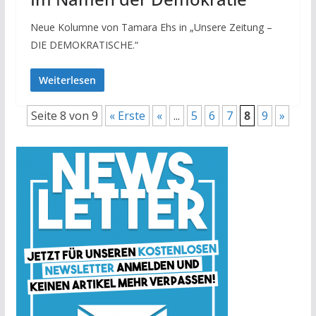
Neue Kolumne von Tamara Ehs in „Unsere Zeitung –
DIE DEMOKRATISCHE.“
Weiterlesen
Seite 8 von 9
« Erste
«
...
5
6
7
8
9
»