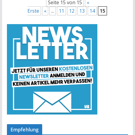
Seite 15 von 15
«
Erste
«
...
11
12
13
14
15
Empfehlung