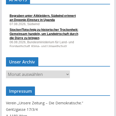
Unser Archiv
U
n
s
Impressum
e
r
Verein „Unsere Zeitung – Die Demokratische.“
A
Gentzgasse 17/3/4
r
A-1180 Wien