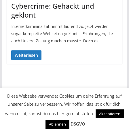
Cybercrime: Gehackt und
geklont
Internetkrimininalität nimmt laufend zu. Jetzt werden
sogar komplette Webseiten geklont – Erfahrungen, die
auch Unsere Zeitung machen musste. Doch die
Weiterlesen
Diese Webseite verwendet Cookies um deine Erfahrung auf
unserer Seite zu verbessern. Wir hoffen, das ist ok für dich,
Copyright © 2026
Unsere Zeitung
. Alle Rechte vorbehalten.
wenn nicht, kannst du das hier gern abstellen.
Akzeptieren
Theme:
ColorMag
von ThemeGrill. Präsentiert von
DSGVO
Ablehnen
WordPress
.