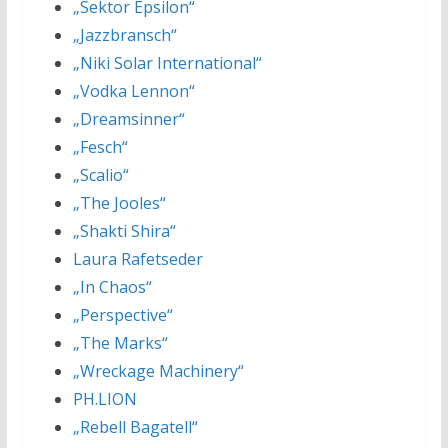
„Sektor Epsilon“
„Jazzbransch“
„Niki Solar International“
„Vodka Lennon“
„Dreamsinner“
„Fesch“
„Scalio“
„The Jooles“
„Shakti Shira“
Laura Rafetseder
„In Chaos“
„Perspective“
„The Marks“
„Wreckage Machinery“
PH.LION
„Rebell Bagatell“