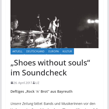
AKTUELL
DEUTSCHLAND
EUROPA
KULTUR
„Shoes without souls“
im Soundcheck
26. April 2017
UZ
Deftiges „Rock `n` Brot“ aus Bayreuth
Unsere Zeitung
bittet Bands und MusikerInnen vor den