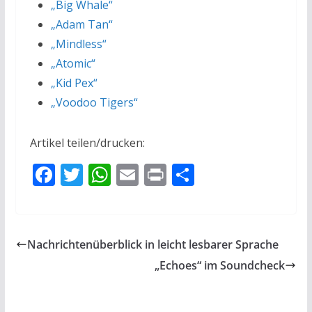
„Big Whale“
„Adam Tan“
„Mindless“
„Atomic“
„Kid Pex“
„Voodoo Tigers“
Artikel teilen/drucken:
F
T
W
E
Pr
T
ac
w
h
m
in
ei
e
itt
at
ai
t
le
b
er
s
l
n
Nachrichtenüberblick in leicht lesbarer Sprache
o
A
„Echoes“ im Soundcheck
o
p
k
p