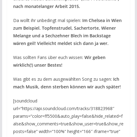
nach monatelanger Arbeit 2015.
Da wollt ihr unbedingt mal spielen:
Im Chelsea in Wien
zum Beispiel. Topfenstrudel, Sachertorte, Wiener
Melange und a Sechzehner Blech im Backstage
wären geil! Vielleicht meldet sich dann ja wer.
Was sollten Fans über euch wissen:
Wir geben
wirklich(!) unser Bestes!
Was gibt es zu dem ausgewählten Song zu sagen:
Ich
mach Musik, denn sterben können wir auch später!
[soundcloud
url=“https://api.soundcloud.com/tracks/318823968″
params=“color=ff5500&auto_play=false&hide_related=f
alse&show_comments=true&show_user=true&show_re
posts=false“ width=“100%“ height=“166″ iframe=“true“