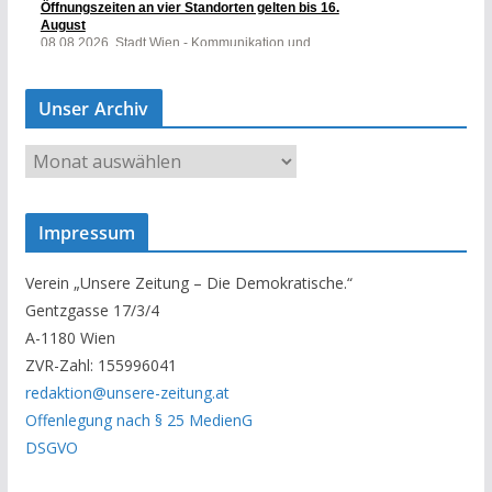
Unser Archiv
U
n
s
Impressum
e
r
Verein „Unsere Zeitung – Die Demokratische.“
A
Gentzgasse 17/3/4
r
A-1180 Wien
c
ZVR-Zahl: 155996041
h
redaktion@unsere-zeitung.at
i
Offenlegung nach § 25 MedienG
v
DSGVO