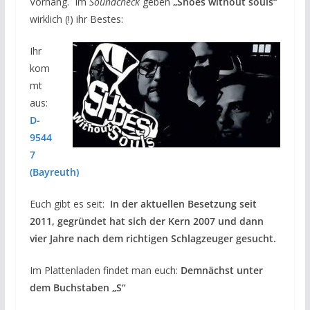
Vorhang. Im
Soundcheck
geben
„Shoes without souls“
wirklich (!) ihr Bestes:
Ihr
kom
mt
aus:
D-
9544
7
(Bayreuth)
Euch gibt es seit:
In der aktuellen Besetzung seit
2011, gegründet hat sich der Kern 2007 und dann
vier Jahre nach dem richtigen Schlagzeuger gesucht.
Im Plattenladen findet man euch:
Demnächst unter
dem Buchstaben „S“