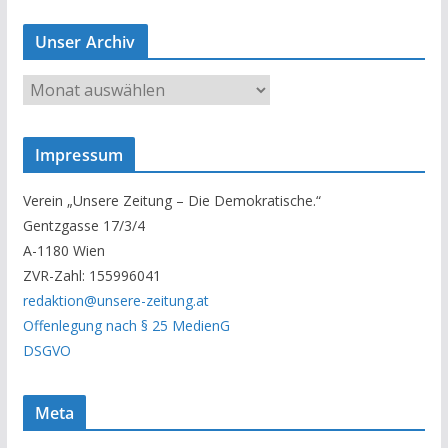
Unser Archiv
U
n
s
Impressum
e
r
Verein „Unsere Zeitung – Die Demokratische.“
A
Gentzgasse 17/3/4
r
A-1180 Wien
c
ZVR-Zahl: 155996041
h
redaktion@unsere-zeitung.at
i
Offenlegung nach § 25 MedienG
v
DSGVO
Meta