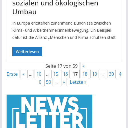
sozialen und ökologischen
Umbau
In Europa entstehen zunehmend Bündnisse zwischen
Klima- und Arbeitnehmer:innenbewegung. Ein Beispiel
dafür ist die Allianz „Menschen und Klima schützen statt
Weiterlesen
Seite 17 von 59
«
Erste
«
...
10
...
15
16
17
18
19
...
30
4
0
50
...
»
Letzte »